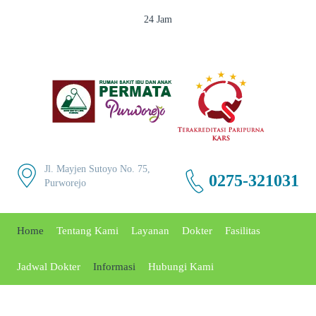
24 Jam
Jl. Mayjen Sutoyo No. 75,
0275-321031
Purworejo
Home
Tentang Kami
Layanan
Dokter
Fasilitas
Jadwal Dokter
Informasi
Hubungi Kami